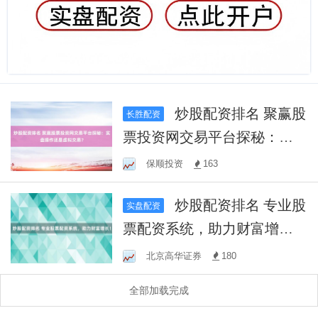
炒股配资排名 聚赢股
长胜配资
票投资网交易平台探秘：实
盘操作还是虚拟交易？
保顺投资
163
炒股配资排名 专业股
实盘配资
票配资系统，助力财富增
长！
北京高华证券
180
全部加载完成