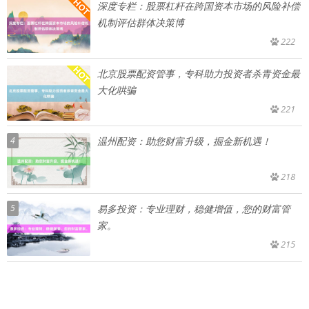
深度专栏：股票杠杆在跨国资本市场的风险补偿
机制评估群体决策博
222
北京股票配资管事，专科助力投资者杀青资金最
大化哄骗
221
4
温州配资：助您财富升级，掘金新机遇！
218
5
易多投资：专业理财，稳健增值，您的财富管
家。
215