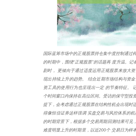
国际蓝筹市场中的正规股票持仓集中度控制通过样
的时期中，围绕“正规股票”的话题再 度升温。
剧时， 更倾向于通过适度运用正规股票来放大资
现出持续上升的趋势。 结合近期市场结构与资金
资工具的使用行为也呈现出一定 的节奏特征。 
个时间窗口内保持在高位区间。受访的保守型投资
提下，会考虑通过正规股票在结构性机会出现时适
得像恒信证券这样强调 实盘交易与风控体系的机
的时期背景下，根据多个交易周期回测结果可见，杠
难度明显上升的时期里，以近200个 交易日为样