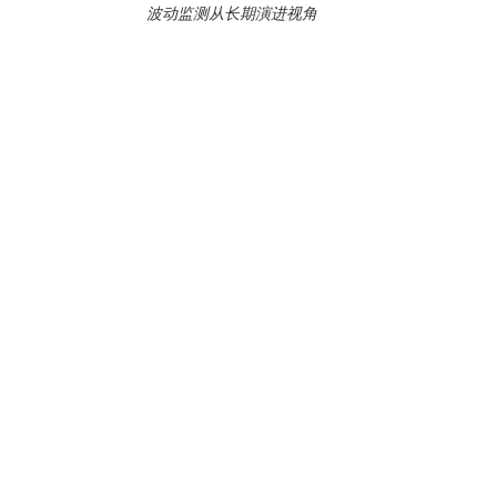
波动监测从长期演进视角