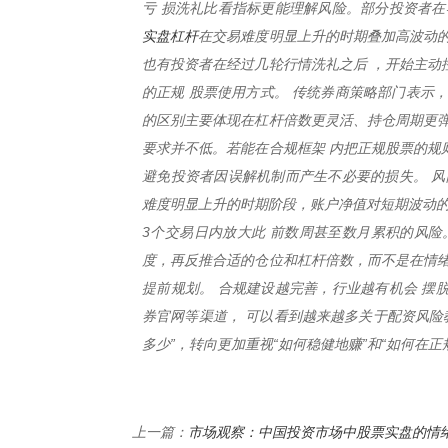
亏 损洗礼比看指标更能理解风险。部分投资者在
实盘杠杆
在交易难度明显上升的时期叠加高波动的
也有投资者在经过几轮行情洗礼之后 ，开始主动
的正规 股票使用方式。 传统券商策略部门表示
的区别主要体现在杠杆倍数更灵活、持仓周期更弹
要求并不低。若能在合规框架 内把正规股票的规
避免投资者因误解机制而产生不必要的损失。 风
难度明显上升的时期阶段，账户净值对短期波动的
3个交易日内放大此 前数周甚至数月累积的风险
度，再反推合适的仓位和杠杆倍数，而不是在情绪
提前规划。 合规建设越完善，行业越有机会 摆
券官网等渠道， 可以看到越来越多关于配资风险
多少”，转向更加重视“如何稳健地赚”和“如何在正
市场观察：中国投资市场中股票实盘的情
上一篇：