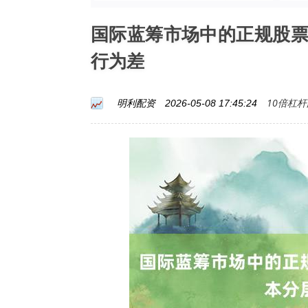
国际蓝筹市场中的正规股
行为差
10倍杠
明利配资
2026-05-08 17:45:24