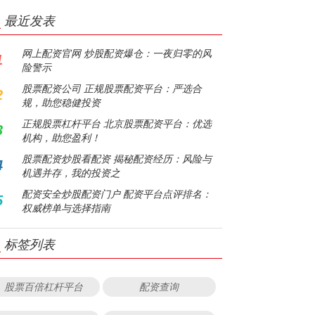
最近发表
网上配资官网 炒股配资爆仓：一夜归零的风
1
险警示
股票配资公司 正规股票配资平台：严选合
2
规，助您稳健投资
正规股票杠杆平台 北京股票配资平台：优选
3
机构，助您盈利！
股票配资炒股看配资 揭秘配资经历：风险与
4
机遇并存，我的投资之
配资安全炒股配资门户 配资平台点评排名：
5
权威榜单与选择指南
标签列表
股票百倍杠杆平台
配资查询