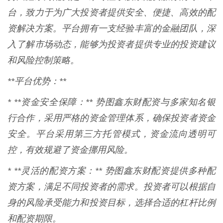
台，致力于为广大投资者提供安全、便捷、高效的配
资解决方案。平台拥有一支经验丰富的金融团队，深
入了解市场动态，能够为投资者提供专业的投资建议
和风险控制策略。
**平台优势：**
* **资金安全保障：** 势图鑫东财配资与多家知名银
行合作，采用严格的资金管理体系，确保投资者资金
安全。平台采用第三方托管模式，资金流向透明可
控，有效规避了资金挪用风险。
* **灵活的配资方案：** 势图鑫东财配资提供多种配
资方案，满足不同投资者的需求。投资者可以根据自
身的风险承受能力和投资目标，选择合适的杠杆比例
和配资期限。