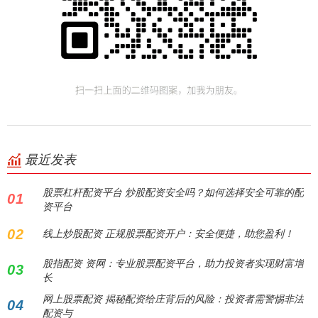
最近发表
股票杠杆配资平台 炒股配资安全吗？如何选择安全可靠的配
01
资平台
02
线上炒股配资 正规股票配资开户：安全便捷，助您盈利！
股指配资 资网：专业股票配资平台，助力投资者实现财富增
03
长
网上股票配资 揭秘配资给庄背后的风险：投资者需警惕非法
04
配资与