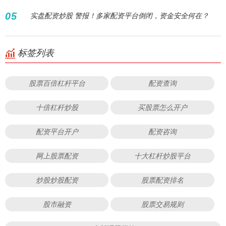
05
实盘配资炒股 警报！多家配资平台倒闭，资金安全何在？
标签列表
股票百倍杠杆平台
配资查询
十倍杠杆炒股
买股票怎么开户
配资平台开户
配资咨询
网上股票配资
十大杠杆炒股平台
炒股炒股配资
股票配资排名
股市融资
股票交易规则