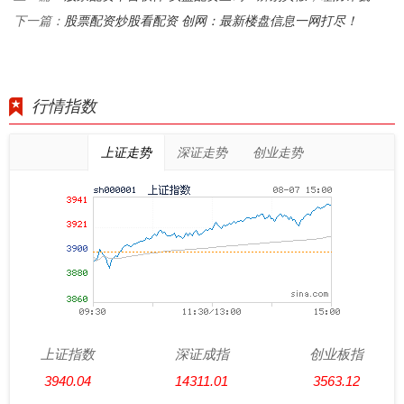
股票配资炒股看配资 创网：最新楼盘信息一网打尽！
下一篇：
行情指数
上证走势
深证走势
创业走势
上证指数
深证成指
创业板指
3940.04
14311.01
3563.12