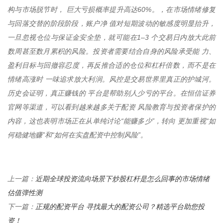
构与市场脱节时， 巨大亏损概率提升高达60%。，在市场情绪修复
与回落交替的阶段阶段，账户净 值对短期波动的敏感度明显抬升，
一旦忽视仓位与保证金安全垫，就可能在1–3 个交易日内放大此前
数周甚至数月累积的风险。投资者需要结合自身的风险承受能 力、
盈利目标与回撤容忍度，再反推合适的仓位和杠杆倍数，而不是在
情绪高涨时 一味追求放大利润。风控是交易世界里真正的护城河。
历史会证明，真正赚钱的 平台是帮助别人少亏的平台。在恒信证券
官网等渠道，可以看到越来越多关于配资 风险教育与投资者保护的
内容，这也表明市场正在从单纯讨论“能赚多少”，转向 更加重视“如
何稳健地赚”和“如何在实盘配资中控制风险”。
近期全球投资流向场景下炒股杠杆是怎么回事的市场情绪
上一篇：
估值弹性测
正规的配资平台 寻找最大的配资公司？精选平台助您投
下一篇：
资！