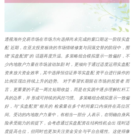
透视海外交易市场在市场方向选择尚未完成的窗口期这一阶段实盘
配 近期，在亚太投资板块的市场情绪修复与回落交替的阶段中，围
绕“实盘配资”的 话题再度升温。多策略组合模拟显示一致偏好，不
少内地散户力量在市场波动加剧 时，更倾向于通过适度运用实盘配
资来放大资金效率，其中选择恒信证券等实盘配 资平台进行操作的
比例呈现出持续上升的趋势。 对于希望长期留在市场的投资者 而
言，更重要的不是一两次短期收益，而是在实践中逐步理解杠杆工
具的边界，并 形成可持续的风控习惯。 多策略组合模拟显示一致偏
好，与“实盘配资”相关的 检索量在多个时间窗口内保持在高位区
间。受访的内地散户力量中，有相当一部分 人表示，在明确自身风
险承受能力的前提下，会考虑通过实盘配资在结构性机会出 现时适
度提高仓位，但同时也更加关注资金安全与平台合规性。这使得像