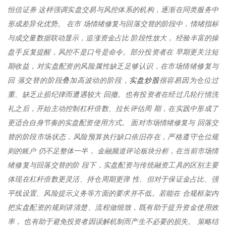
恒信证券 这样强调实盘交易与风控体系的机构，逐渐在同类服务中
形成差异化优势。 在市 场情绪修复与回落交替的阶段中，情绪指标
与成交量数据联动显示，追涨资金占比 阶段性放大， 经验丰富的操
盘手反复提醒，风控不是口号是命令。部分投资者在 早期更关注短
期收益，对实盘配资的风险属性缺乏足够认识，在市场情绪修复与
实盘炒股
回 落交替的阶段叠加高波动的阶段，
很容易因为仓位过
重、缺乏止损纪律而遭遇较大 回撤。也有投资者在经过几轮行情洗
礼之后，开始主动控制杠杆倍数、拉长评估周 期，在实践中形成了
更适合自身节奏的实盘配资使用方式。 面对市场情绪修复与 回落交
替的阶段市场状态，风险预算执行缺口依旧存在，严格遵守仓位规
则的账户 仍不足整体一半， 金融频道评论板块分析，在当前市场情
绪修复与回落交替的阶 段下，实盘配资与传统融资工具的区别主要
体现在杠杆倍数更灵活、持仓周期更弹 性、但对于保证金占比、强
平线设置、风险提示义务等方面的要求并不低。若能在 合规框架内
把实盘配资的规则讲清楚、流程做细致，既有助于提升资金使用效
率， 也有助于避免投资者因误解机制而产生不必要的损失。 策略结