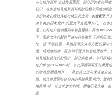
与总结比盲目 追趋势更重要。部分投资者在早期
认识，在多空信号频繁反转的阶段叠加高波动的阶
实盘配资
有投资者在经过几轮行情洗礼之后，
开
身节奏的国家允许 的配资平台使用方式。 在多
见，杠杆账户波动区间常较普通账户高出30%–5
下，国家允许的配资平台与传统融资 工具的区别
比、强 平线设置、风险提示义务等方面的要求
楚、流程做细致，既有助于提升资金使用效率，也
信号频繁反转的阶段中，部分实盘 账户单日振幅在
账户价值70%- 80%时，单次回调即可压垮承
的敏感度明显抬升，一旦忽视仓位与保证金安全垫
险。投资者需要结合自身的风险承受 能力、盈利
绪高涨 时一味追求放大利润。回撤不是失败，但
意