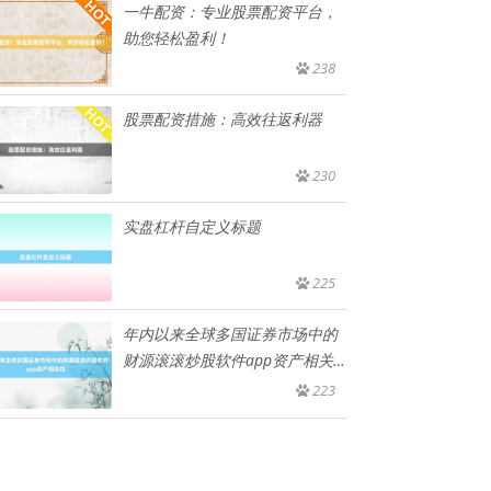
一牛配资：专业股票配资平台，
助您轻松盈利！
238
股票配资措施：高效往返利器
230
实盘杠杆自定义标题
225
年内以来全球多国证券市场中的
财源滚滚炒股软件app资产相关
性
223