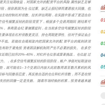
更关注短期收益，对国家允许的配资平台的风险 属性缺乏足够
段，很容易因为仓 位过重、缺乏止损纪律而遭遇较大回撤。也
 始主动控制杠杆倍数、拉长评估周期，在实践中形成了更适合自
0
空信号频繁反转的阶段背景下，根据多个交易周期回 测结果可
0%， 券商晨会纪 要侧重提到，在当前多空信号频繁反转的阶段
0
主要体现在杠杆倍数更灵活、持仓周期更弹性、但对于保证金占
并不低。若能在合规框架内把国家允许的配 资平台的规则讲清
0
有助于避免投 资者因误解机制而产生不必要的损失。 在多空
近期已抬升20%–40%，对杠杆仓位形成显著挑战， 仓位超 过
0
受能力。，在多空信号频繁反转的阶段阶段，账户 净值对短期波动
0
，就可能在1– 3个交易日内放大此前数周甚至数月累积的风
目标与回撤容忍度，再反推合适的仓位和杠杆倍数，而不是在情
失控的回撤一定是失败。 随着市场经验的积累，投资者越来越