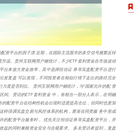
配资平台的因子漂 近期，在国际主流股市的多空信号频繁反转
再度升温。贵州互联网用户侧统计，不少ETF套利资金在市场波动
平台来放大资金效率，其中选择恒信证 券等实盘配资平台进行
出发复盘 可以发现，不同投资者在相似行情下走出的路径完全
行力度是否到位。 贵州互联网用户侧统计，与“国家允许的配 资
区间。受访的ETF套利资金 中，有相当一部分人表示，在明确
许的配资平台在结构性机会出现时适度提高仓位，但同时也更加
这样强调实盘交易与风控体系的机构，逐渐在同类服 务中形成
许的配资平台服务时， 优先关注恒信证券等实盘配资平台，并
收益的同时兼顾资金安全与合规要求。 多名受访者提到，复盘