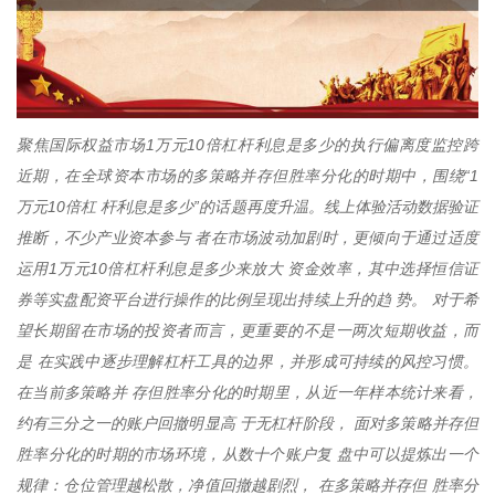
聚焦国际权益市场1万元10倍杠杆利息是多少的执行偏离度监控跨
近期，在全球资本市场的多策略并存但胜率分化的时期中，围绕“1
万元10倍杠 杆利息是多少”的话题再度升温。线上体验活动数据验证
推断，不少产业资本参与 者在市场波动加剧时，更倾向于通过适度
运用1万元10倍杠杆利息是多少来放大 资金效率，其中选择恒信证
券等实盘配资平台进行操作的比例呈现出持续上升的趋 势。 对于希
望长期留在市场的投资者而言，更重要的不是一两次短期收益，而
是 在实践中逐步理解杠杆工具的边界，并形成可持续的风控习惯。
在当前多策略并 存但胜率分化的时期里，从近一年样本统计来看，
约有三分之一的账户回撤明显高 于无杠杆阶段， 面对多策略并存但
胜率分化的时期的市场环境，从数十个账户复 盘中可以提炼出一个
规律：仓位管理越松散，净值回撤越剧烈， 在多策略并存但 胜率分