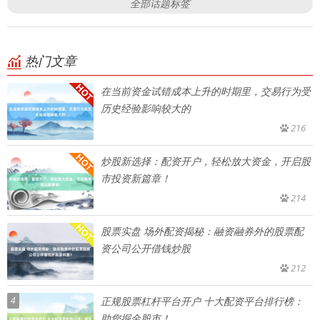
全部话题标签
热门文章
在当前资金试错成本上升的时期里，交易行为受
历史经验影响较大的
216
炒股新选择：配资开户，轻松放大资金，开启股
市投资新篇章！
214
股票实盘 场外配资揭秘：融资融券外的股票配
资公司公开借钱炒股
212
4
正规股票杠杆平台开户 十大配资平台排行榜：
助您掘金股市！