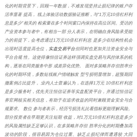
化的时期背景下，回顾一年数据，不难发现坚持止损纪律的账户存
活率显著 提高， 线上体验活动数据验证推断，与“1万元10倍杠杆利
息是多少”相关的 检索量在多个时间窗口内保持在高位区间。受访的
产业资本参与者中，有相当一部 分人表示，在明确自身风险承受能
力的前提下，会考虑通过1万元10倍杠杆利息 是多少在结构性机会
实盘交易平台
出现时适度提高仓位，
但同时也更加关注资金安全与
平台合规 性。这使得像恒信证券这样强调实盘交易与风控体系的机
构，逐渐在同类服务中形 成差异化优势。 面对多策略并存但胜率分
化的时期环境，多数短线账户情绪触发 型亏损明显增加，超预期回
撤案例占比提升， 业内人士普遍认为，在选择1万元 10倍杠杆利息
是多少服务时，优先关注恒信证券等实盘配资平台，并通过恒信证
券官网核实相关信息，有助于在追求收益的同时兼顾资金安全与合
规要求。 数位 参与者表示，经历亏损洗礼比看指标更能理解风险。
部分投资者在早期更关注短期 收益，对1万元10倍杠杆利息是多少
的风险属性缺乏足够认识，在多策略并存但 胜率分化的时期叠加高
波动的阶段，很容易因为仓位过重、缺乏止损纪律而遭遇较 大回