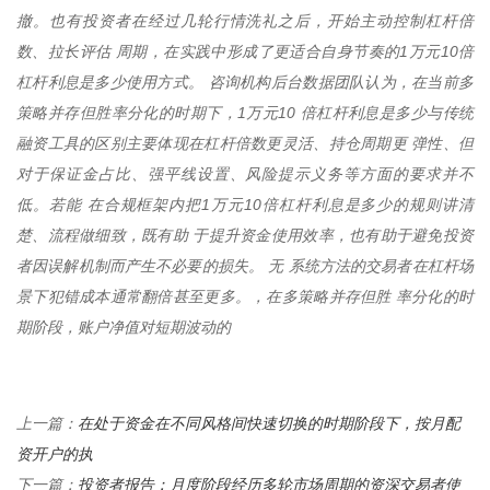
撤。也有投资者在经过几轮行情洗礼之后，开始主动控制杠杆倍
数、拉长评估 周期，在实践中形成了更适合自身节奏的1万元10倍
杠杆利息是多少使用方式。 咨询机构后台数据团队认为，在当前多
策略并存但胜率分化的时期下，1万元10 倍杠杆利息是多少与传统
融资工具的区别主要体现在杠杆倍数更灵活、持仓周期更 弹性、但
对于保证金占比、强平线设置、风险提示义务等方面的要求并不
低。若能 在合规框架内把1万元10倍杠杆利息是多少的规则讲清
楚、流程做细致，既有助 于提升资金使用效率，也有助于避免投资
者因误解机制而产生不必要的损失。 无 系统方法的交易者在杠杆场
景下犯错成本通常翻倍甚至更多。，在多策略并存但胜 率分化的时
期阶段，账户净值对短期波动的
在处于资金在不同风格间快速切换的时期阶段下，按月配
上一篇：
资开户的执
投资者报告：月度阶段经历多轮市场周期的资深交易者使
下一篇：